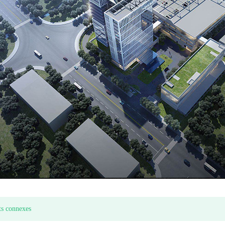
Compteur d'eau à piston rotatif en plastique
multi-jets économique compteur d'eau de type sec (modèle Itron)
ts connexes