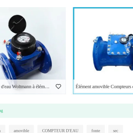
Compteur d'eau Woltmann à éléments amovibles
ag
n
amovible
COMPTEUR D'EAU
fonte
sec