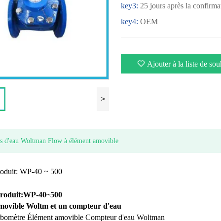
key3:
25 jours après la confir
key4:
OEM
Ajouter à la liste de sou
>
s d'eau Woltman Flow à élément amovible
produit: WP-40 ~ 500
produit:
WP-40
~
500
movible Woltm et un compteur d'eau
urbomètre Élément amovible Compteur d'eau Woltman