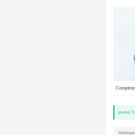
Compteur d'eau de type Woltman à élément amovible
produit T
Woltman