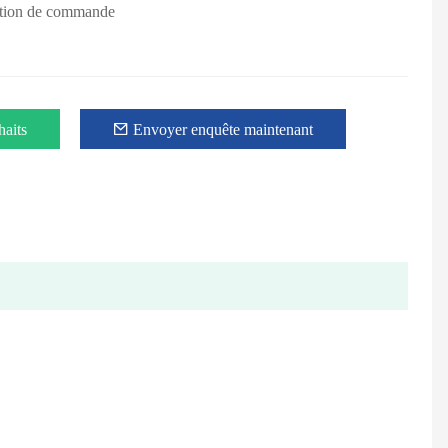
mation de commande
haits
Envoyer enquête maintenant