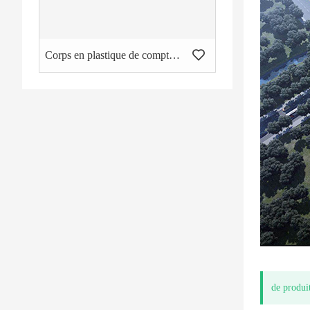
de à jet unique
Corps en plastique de compteurs d'eau scellés liquides
de produi